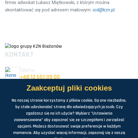
firmie adwokat Łukasz Miętkowski, z którym można
skontaktować się pod adresem mailowym:
iod@kzn.pl
.
KONTAKT
Telefon
+48 12 651 09 00
Zaakceptuj pliki cookies
E-mail
KZN@KZN.PL
Na naszej stronie korzystamy z plików cookie. Są one niezbędne,
by stale udoskonalać stronę dla odwiedzających ją osób. Czy
Adres
zgadzasz się na ich użycie? Wybierz "Ustawienia
UL. PÓŁŁANKI 25 30-740 KRAKÓW
zaawansowane" aby zapoznać się ze szczegółami i zarządzać
SOCIAL MEDIA
opcjami. Możesz dostosować swoje preferencje w każdym
momencie. Aby uzyskać więcej informacji, zapoznaj się z naszą